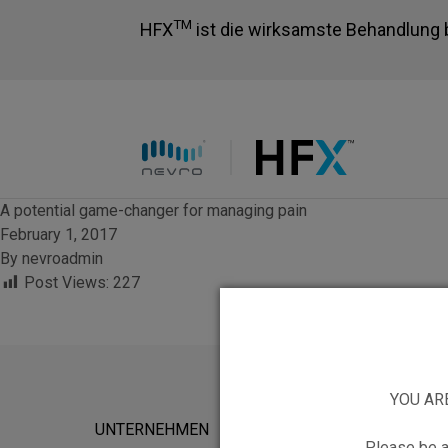
TM
HFX
ist die wirksamste Behandlung 
HFX logo
A potential game-changer for managing pain
February 1, 2017
By
nevroadmin
Post Views:
227
YOU AR
UNTERNEHMEN
FÜR POTEN
Please be a