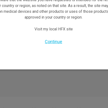
r country or region, as noted on that site. As a result, the site ma
Sicherheits­informationen
on medical devices and other products or uses of those products
Erwarten
approved in your country or region.
Für HFX-Patienten
nsprinzip
Visit my local HFX site
eschichten
nsbroschüre
Continue
en