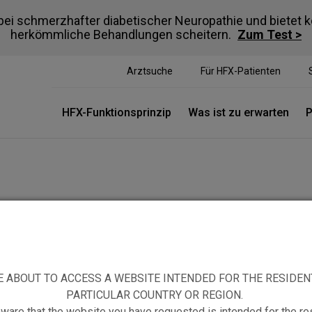
bei schmerzhafter diabetischer Neuropathie und bietet 
herkömmliche Behandlungen scheitern.
Zum Test >
Arztsuche
Für HFX-Patienten
HFX-Funktionsprinzip
Was ist zu erwarten
P
E ABOUT TO ACCESS A WEBSITE INTENDED FOR THE RESIDEN
PARTICULAR COUNTRY OR REGION.
ZIELLE PATIENTEN
PATIENTENRESSOURCEN
ware that the website you have requested is intended for the re