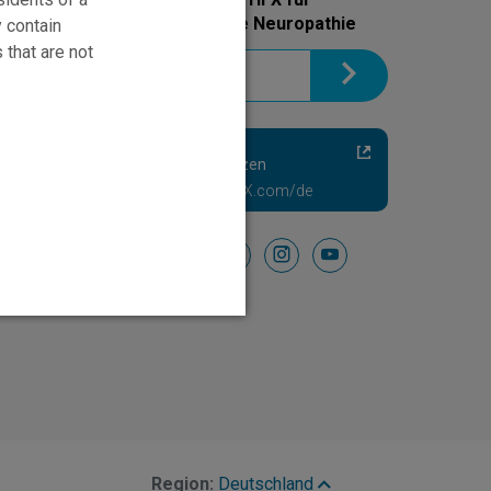
Schmerzhafte Diabetische Neuropathie
y contain
 that are not
Chronische Rumpf-
und Gliederschmerzen
Besuchen NevroHFX.com/de
Folgen Sie uns auf
facebook
instagram
youtube
Region:
Deutschland