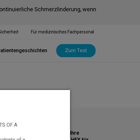
kontinuierliche Schmerzlinderung, wenn
Sicherheit
Für medizinisches Fachpersonal
atientengeschichten
Zum Test
TS OF A
Holen Sie sich noch heute Ihre
sidents of a
Informationsbroschüre zu HFX für