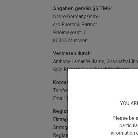
Angaben gemäß §5 TMG:
Nevro Germany GmbH
c/o Rueter & Partner
Prielmayerstr. 3
80335 München
Vertreten durch:
Anthony Lamar Williams, Geschäftsführ
Kyle Richard Kline, Geschäftsführer
Kontakt:
Telefon: +49 157 35996638
Email:
NevroGermanyGmbH@nevro.co
YOU AR
Registereintrag:
Please be a
Eintragung im Handelsregister.
particula
Amtsgericht München
information 
Registernummer: HRB217724