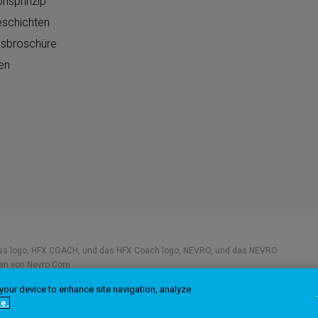
nsprinzip
eschichten
nsbroschüre
en
ss logo, HFX COACH, und das HFX Coach logo, NEVRO, und das NEVRO
n von Nevro Corp.
 your device to enhance site navigation, analyze
e.