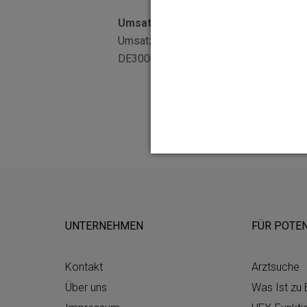
Umsatzsteuer:
Umsatzsteuer-Identifikationsnummer 
DE3000536712
UNTERNEHMEN
FÜR POTEN
Kontakt
Arztsuche
Über uns
Was Ist zu 