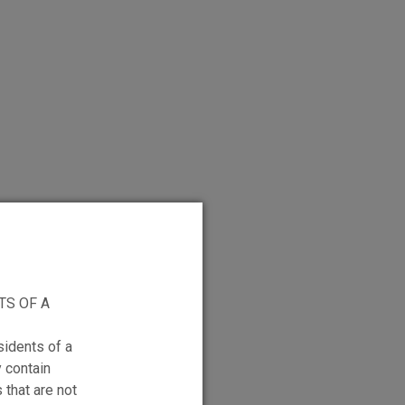
TS OF A
sidents of a
y contain
 that are not