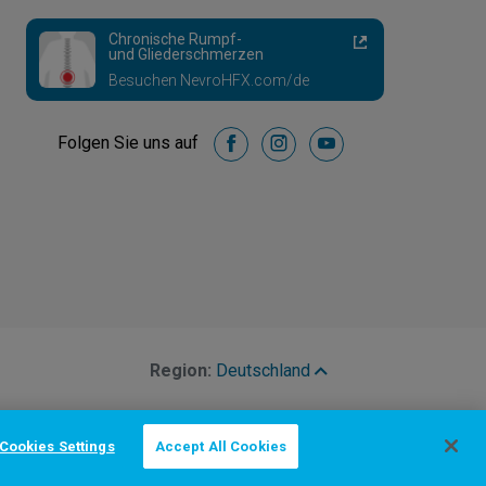
Chronische Rumpf-
und Gliederschmerzen
Besuchen NevroHFX.com/de
Folgen Sie uns auf
facebook
instagram
youtube
Region:
Deutschland
Cookies Settings
Accept All Cookies