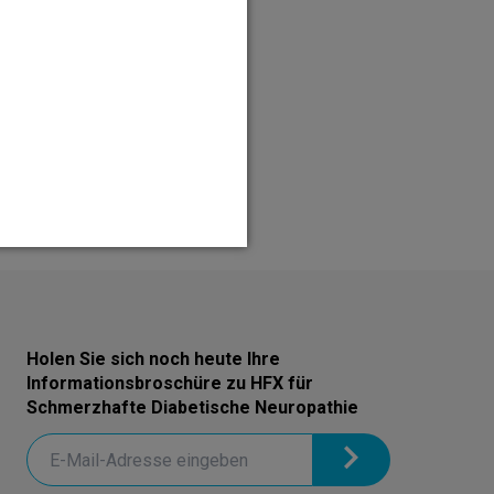
Holen Sie sich noch heute Ihre
Informationsbroschüre zu HFX für
Schmerzhafte Diabetische Neuropathie