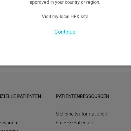
approved in your country or region.
Visit my local HFX site
gemäß §27 a Umsatzsteuergesetz:
Continue
ZIELLE PATIENTEN
PATIENTENRESSOURCEN
Sicherheits­informationen
Erwarten
Für HFX-Patienten