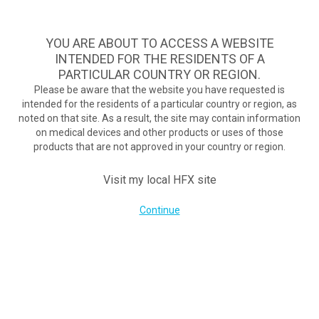
TM
HFX
ist die wirksamste Behandlung bei schmerzhafter
diabetischer Neuropathie und bietet kontinuierliche
YOU ARE ABOUT TO ACCESS A WEBSITE
Schmerzlinderung, wenn herkömmliche Behandlungen
INTENDED FOR THE RESIDENTS OF A
scheitern.
Zum Test >
PARTICULAR COUNTRY OR REGION.
Please be aware that the website you have requested is
Zum Test
intended for the residents of a particular country or region, as
MENU
HFX logo
noted on that site. As a result, the site may contain information
New Technology Helping To Reduce Pain In Spinal Cord Study
on medical devices and other products or uses of those
products that are not approved in your country or region.
March 28, 2017
By
nevroadmin
Visit my local HFX site
Post Views:
112
Continue
UNTERNEHMEN
Kontakt
Über uns